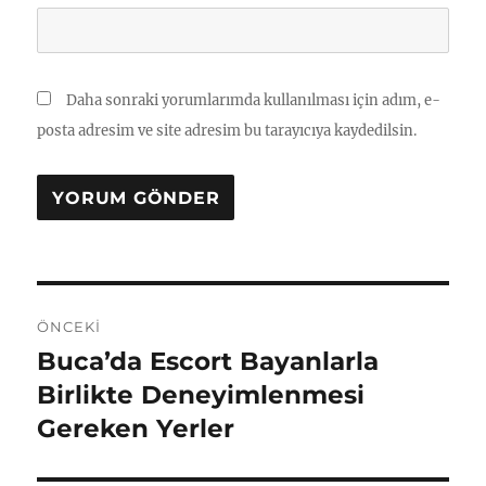
Daha sonraki yorumlarımda kullanılması için adım, e-
posta adresim ve site adresim bu tarayıcıya kaydedilsin.
Yazı
ÖNCEKI
gezinmesi
Buca’da Escort Bayanlarla
Önceki
yazı:
Birlikte Deneyimlenmesi
Gereken Yerler