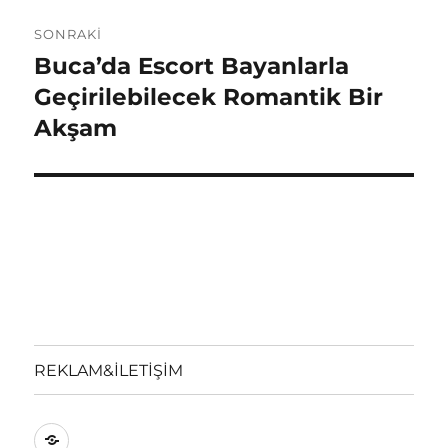
SONRAKI
Buca’da Escort Bayanlarla
Sonraki
yazı:
Geçirilebilecek Romantik Bir
Akşam
REKLAM&İLETİŞİM
REKLAM&İLETİŞİM