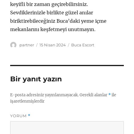
keyifli bir zaman geçirebilirsiniz.
Sevdiklerinizle birlikte güzel anılar
biriktirebileceğiniz Buca’daki yeme içme
mekanlarını keşfetmeyi unutmayın.
Yazar
Yayın
Kategoriler
partner
15 Nisan 2024
Buca Escort
tarihi
Bir yanıt yazın
E-posta adresiniz yayınlanmayacak.
Gerekli alanlar
*
ile
işaretlenmişlerdir
YORUM
*