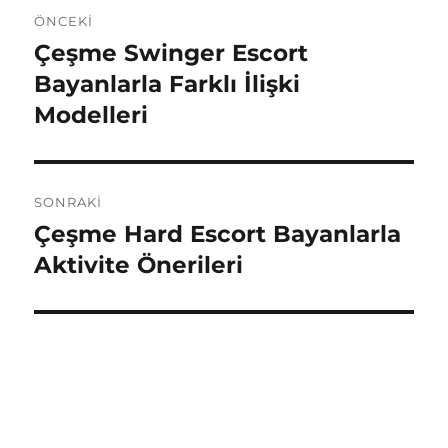
Yazı
ÖNCEKI
gezinmesi
Çeşme Swinger Escort
Önceki
yazı:
Bayanlarla Farklı İlişki
Modelleri
SONRAKI
Çeşme Hard Escort Bayanlarla
Sonraki
yazı:
Aktivite Önerileri