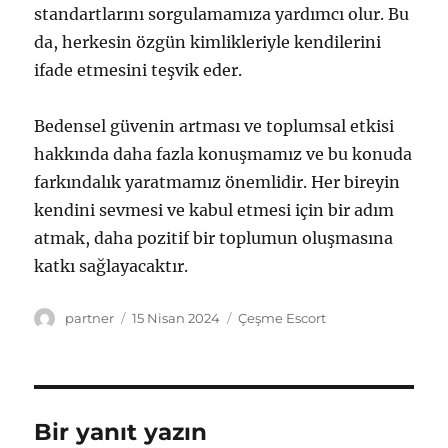
standartlarını sorgulamamıza yardımcı olur. Bu
da, herkesin özgün kimlikleriyle kendilerini
ifade etmesini teşvik eder.
Bedensel güvenin artması ve toplumsal etkisi
hakkında daha fazla konuşmamız ve bu konuda
farkındalık yaratmamız önemlidir. Her bireyin
kendini sevmesi ve kabul etmesi için bir adım
atmak, daha pozitif bir toplumun oluşmasına
katkı sağlayacaktır.
Yazar
Yayın
Kategoriler
partner
15 Nisan 2024
Çeşme Escort
tarihi
Bir yanıt yazın