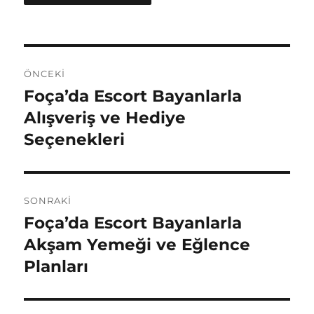
Yazı
ÖNCEKI
gezinmesi
Foça’da Escort Bayanlarla
Önceki
yazı:
Alışveriş ve Hediye
Seçenekleri
SONRAKI
Foça’da Escort Bayanlarla
Sonraki
yazı:
Akşam Yemeği ve Eğlence
Planları