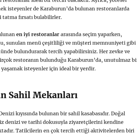
u restoranlar ideal bir tercih olacaktır. Ayrıca, yöresel
mek isteyenler de Karaburun’da bulunan restoranlarda
 tatma fırsatı bulabilirler.
ulunan
en iyi restoranlar
arasında seçim yaparken,
 sunulan menü çeşitliliği ve müşteri memnuniyeti gibi
nünde bulundurarak tercih yapabilirsiniz. Her zevke ve
irçok restoranın bulunduğu Karaburun’da, unutulmaz bi
aşamak isteyenler için ideal bir yerdir.
n Sahil Mekanları
enizi kıyısında bulunan bir sahil kasabasıdır. Doğal
iz denizi ve tarihi dokusuyla ziyaretçilerini kendine
dır. Tatilcilerin en çok tercih ettiği aktivitelerden biri