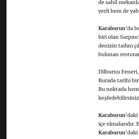
de sahil mekanl
yerli hem de yab
Karaburun
‘da b
biri olan Sarpınc
denizin tadını çı
bulunan restoran
Dilburnu Feneri
Burada tarihi bir
Bu noktada hem d
keşfedebilirsiniz
Karaburun
‘daki
içe olmalarıdır. 
Karaburun
‘daki