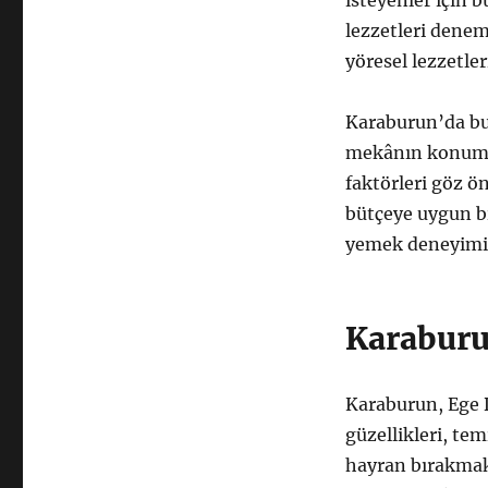
isteyenler için b
lezzetleri dene
yöresel lezzetleri
Karaburun’da b
mekânın konumu,
faktörleri göz ö
bütçeye uygun b
yemek deneyimi y
Karaburu
Karaburun, Ege D
güzellikleri, tem
hayran bırakmakta