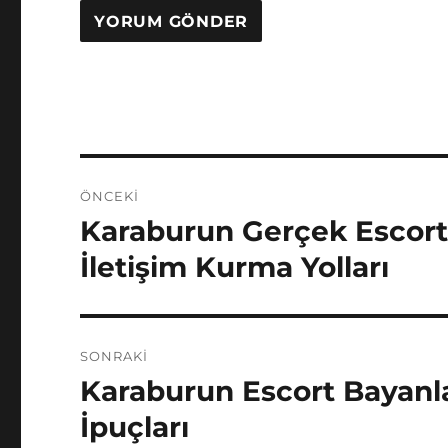
Yazı
ÖNCEKI
gezinmesi
Karaburun Gerçek Escort
Önceki
yazı:
İletişim Kurma Yolları
SONRAKI
Karaburun Escort Bayanla
Sonraki
yazı:
İpuçları