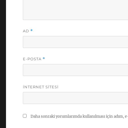
AD
*
E-POSTA
*
İNTERNET SITESI
Daha sonraki yorumlarımda kullanılması için adım, e-