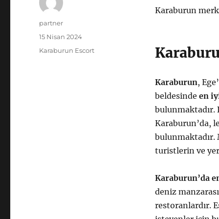
Karaburun merke
Yazar
partner
Yayın
15 Nisan 2024
tarihi
Karaburu
Kategoriler
Karaburun Escort
Karaburun
, Ege’
beldesinde
en iy
bulunmaktadır. D
Karaburun’da, le
bulunmaktadır. Mi
turistlerin ve ye
Karaburun’da en
deniz manzarasın
restoranlardır. 