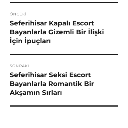
Yazı
ÖNCEKI
gezinmesi
Seferihisar Kapalı Escort
Önceki
yazı:
Bayanlarla Gizemli Bir İlişki
İçin İpuçları
SONRAKI
Seferihisar Seksi Escort
Sonraki
yazı:
Bayanlarla Romantik Bir
Akşamın Sırları