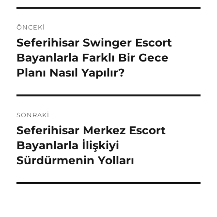
Yazı
ÖNCEKI
gezinmesi
Seferihisar Swinger Escort
Önceki
yazı:
Bayanlarla Farklı Bir Gece
Planı Nasıl Yapılır?
SONRAKI
Seferihisar Merkez Escort
Sonraki
yazı:
Bayanlarla İlişkiyi
Sürdürmenin Yolları